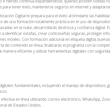
 e híbrido continúa expandiéndose, quienes poseen sólidas habi
 para tener éxito, mantenerse seguros en internet y adaptarse 
ación Digital te prepara para el éxito al brindarte las habilida
és de una formación totalmente práctica en el uso de dispositi
adas en la nube, desarrollarás destreza y confianza digital. Es
 a identificar estafas, crear contraseñas seguras, proteger in
ones móviles. Con formación adicional en etiqueta digital, buena
aduría de contenido en línea, finalizarás el programa con la com
e manera eficiente y utilizar herramientas digitales con segur
digitales fundamentales, incluyendo el manejo de dispositivos, g
icos.
fectiva en línea utilizando correo electrónico, WhatsApp, Zoom,
oral de Estados Unidos.