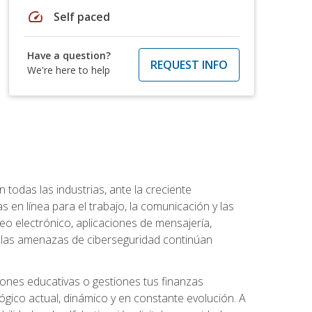
speed
Self paced
Have a question?
REQUEST INFO
We're here to help
todas las industrias, ante la creciente
en línea para el trabajo, la comunicación y las
o electrónico, aplicaciones de mensajería,
e las amenazas de ciberseguridad continúan
iones educativas o gestiones tus finanzas
lógico actual, dinámico y en constante evolución. A