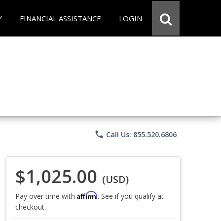
Y
FINANCIAL ASSISTANCE
LOGIN
phone
Call Us: 855.520.6806
$1,025.00
(USD)
Affirm
Pay over time with
. See if you qualify at
checkout.