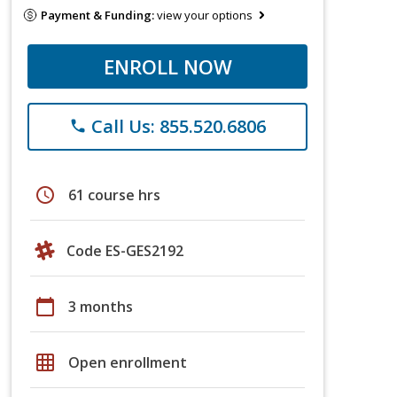
Payment & Funding:
view your options
ENROLL NOW
Call Us: 855.520.6806
phone
schedule
61 course hrs
Code ES-GES2192
calendar_today
3 months
grid_on
Open enrollment