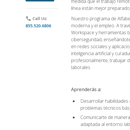
medida que el trabajo remoto
línea están mejor preparados
Nuestro programa de Alfabetiz
phone
Call Us:
moderna y el empleo. A trav
855.520.6806
Workspace y herramientas bas
ciberseguridad, enseñándote
en redes sociales y aplicaci
inteligencia artificial y cur
profesionalmente, trabajar d
laborales.
Aprenderás a:
Desarrollar habilidades 
problemas técnicos bás
Comunicarte de manera e
adaptada al entorno lab