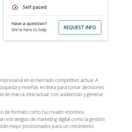
speed
Self paced
Have a question?
REQUEST INFO
We're here to help
 empresarial en el mercado competitivo actual. A
squeda y reseñas en línea para tomar decisiones
d de marca, interactuar con audiencias y generar
 video de formato corto ha creado enormes
strategias de marketing digital como la gestión
 están mejor posicionados para un crecimiento