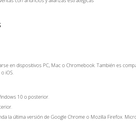
entas con anuncios y alianzas estratégicas
s
zarse en dispositivos PC, Mac o Chromebook. También es compa
 o iOS.
indows 10 o posterior.
erior.
a la última versión de Google Chrome o Mozilla Firefox. Micro