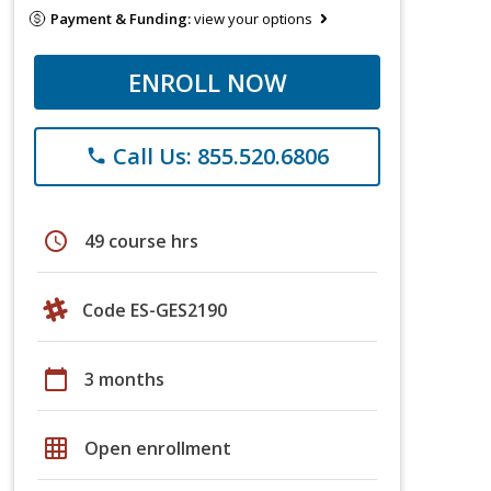
Payment & Funding:
view your options
ENROLL NOW
Call Us: 855.520.6806
phone
schedule
49 course hrs
Code ES-GES2190
calendar_today
3 months
grid_on
Open enrollment