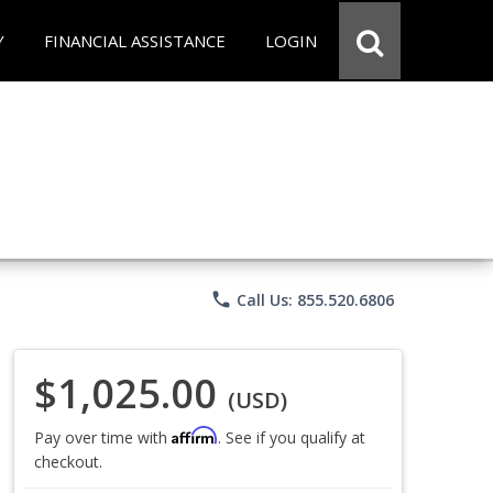
Y
FINANCIAL ASSISTANCE
LOGIN
phone
Call Us: 855.520.6806
$1,025.00
(USD)
Affirm
Pay over time with
. See if you qualify at
checkout.