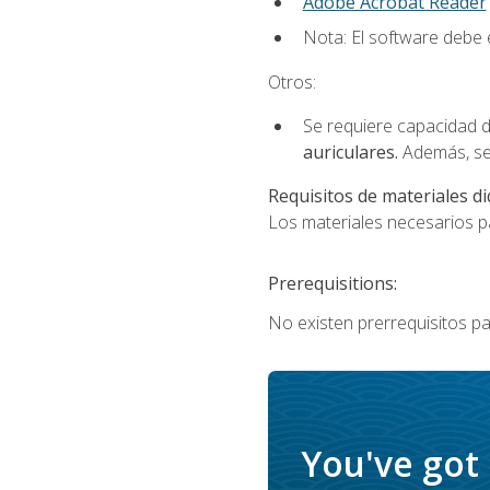
Adobe Acrobat Reader
Nota: El software debe e
Otros:
Se requiere capacidad d
auriculares.
Además, se
Requisitos de materiales di
Los materiales necesarios par
Prerequisitions:
No existen prerrequisitos pa
You've got