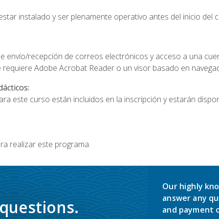
star instalado y ser plenamente operativo antes del inicio del c
e envío/recepción de correos electrónicos y acceso a una cue
 requiere Adobe Acrobat Reader o un visor basado en navegador
dácticos:
a este curso están incluidos en la inscripción y estarán disponi
ra realizar este programa.
Our highly kno
answer any qu
 questions.
and payment o