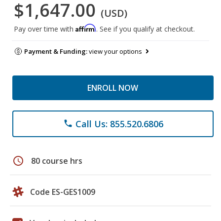
$1,647.00
(USD)
Affirm
Pay over time with
. See if you qualify at checkout.
Payment & Funding:
view your options
ENROLL NOW
Call Us: 855.520.6806
phone
schedule
80 course hrs
Code ES-GES1009