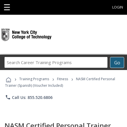
☰
LOGIN
Search
Go
Career
Training
›
›
›
Programs
Training Programs
Fitness
NASM Certified Personal
Trainer (Spanish) (Voucher Included)
phone
Call Us: 855.520.6806
NASM Certified Personal Trainer