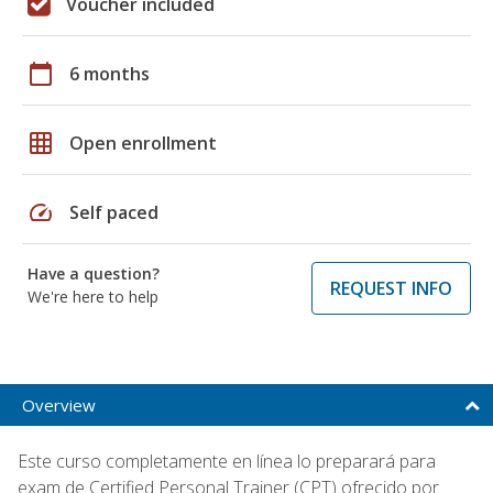
Voucher included
calendar_today
6 months
grid_on
Open enrollment
speed
Self paced
Have a question?
REQUEST INFO
We're here to help
Overview
Este curso completamente en línea lo preparará para
exam de Certified Personal Trainer (CPT) ofrecido por